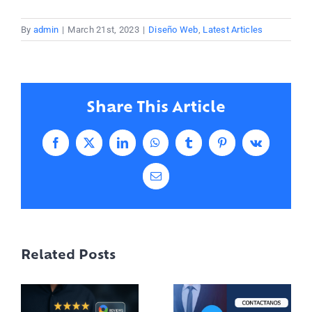
By
admin
|
March 21st, 2023
|
Diseño Web
,
Latest Articles
Share This Article
Facebook
X
LinkedIn
WhatsApp
Tumblr
Pinterest
Vk
Email
Related Posts